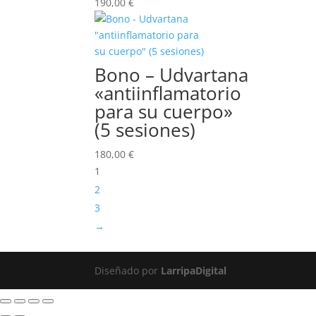
190,00
€
Bono – Udvartana
«antiinflamatorio
para su cuerpo»
(5 sesiones)
180,00
€
1
2
3
→
Diseñado por
LarripaDigital