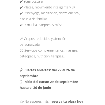
✔️ Yoga postural
✔️ Pilates, movimiento inteligente y LK
✔️ Osteoyoga, meditación, danza oriental,
escuela de familias…
✔️ ¡Y muchas sorpresas más!
📍 Grupos reducidos y atención
personalizada
💆‍♂️ Servicios complementarios: masajes,
osteopatía, nutrición, terapias…
🔓
Puertas abiertas: del 22 al 26 de
septiembre
🗓️
Inicio del curso: 29 de septiembre
hasta el 26 de junio
👉 No esperes más,
reserva tu plaza hoy