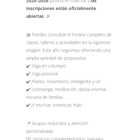
2025–2026
ya está en marcha, y
las
inscripciones están oficialmente
abiertas
. 🎉
📅 Puedes consultar el horario completo de
clases, talleres y actividades en la siguiente
imagen. Este año seguimos ofreciendo una
amplia variedad de propuestas:
✔️ Yoga en columpio
✔️ Yoga postural
✔️ Pilates, movimiento inteligente y LK
✔️ Osteoyoga, meditación, danza oriental,
escuela de familias…
✔️ ¡Y muchas sorpresas más!
📍 Grupos reducidos y atención
personalizada
💆‍♂️ Servicios complementarios: masajes,