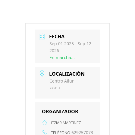
FECHA
Sep 01 2025
- Sep 12
2026
En marcha...
LOCALIZACIÓN
Centro Ailur
Estella
ORGANIZADOR
ITZIAR MARTINEZ
629257073
TELÉFONO