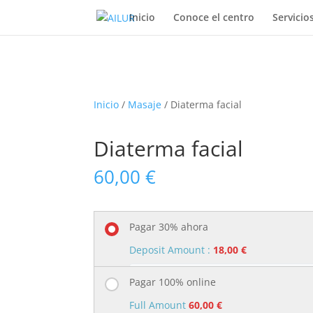
Inicio
Conoce el centro
Servicio
Inicio
/
Masaje
/ Diaterma facial
Diaterma facial
60,00
€
Pagar 30% ahora
Deposit Amount :
18,00
€
Deposit Type:
Percentage
Pagar 100% online
Rate:
30%
of total price
Full Amount
60,00
€